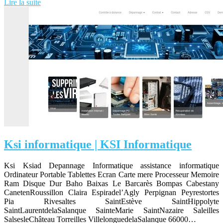
Lire la suite
Ksi infor­mati­que | KSI Infor­mati­que
Ksi Ksiad Depannage Informatique assistance informatique
Ordinateur Portable Tablettes Ecran Carte mere Processeur Memoire
Ram Disque Dur Baho Baixas Le Barcarès Bompas Cabestany
CanetenRoussillon Claira Espiradel’Agly Perpignan Peyrestortes
Pia Rivesaltes SaintEstève SaintHippolyte
SaintLaurentdelaSalanque SainteMarie SaintNazaire Saleilles
SalsesleChâteau Torreilles VillelonguedelaSalanque 66000…